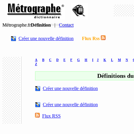
Métrographe.fr
Définition
|
Contact
Créer une nouvelle définition
Flux Rss
A
B
C
D
E
F
G
H
I
J
K
L
M
N
Z
Définitions du
Créer une nouvelle définition
Créer une nouvelle définition
Flux RSS