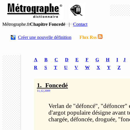
Métrographe.fr
Chapitre Foncedé
|
Contact
Créer une nouvelle définition
Flux Rss
A
B
C
D
E
F
G
H
I
J
R
S
T
U
V
W
X
Y
Z
1. Foncedé
11,12,2009
Verlan de "défoncé", "défoncer" 
d'argot populaire désigne avant 
chargée, défoncée, droguée, "fon