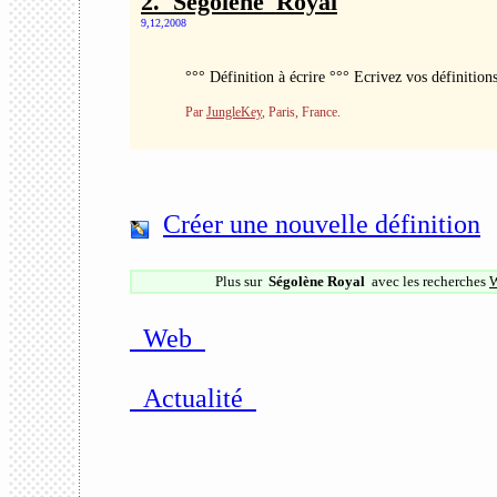
2. Ségolène_Royal
9,12,2008
°°° Définition à écrire °°° Ecrivez vos définition
Par
JungleKey
, Paris, France.
Créer une nouvelle définition
Plus sur
Ségolène Royal
avec les recherches
Web
Actualité