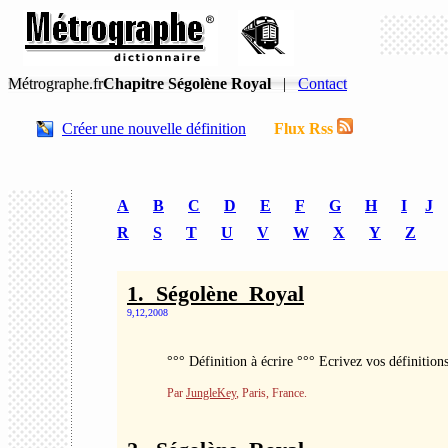
Métrographe.fr
Chapitre Ségolène Royal
|
Contact
Créer une nouvelle définition
Flux Rss
A
B
C
D
E
F
G
H
I
J
R
S
T
U
V
W
X
Y
Z
1. Ségolène_Royal
9,12,2008
°°° Définition à écrire °°° Ecrivez vos définition
Par
JungleKey
, Paris, France.